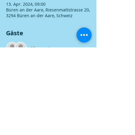
13. Apr. 2024, 09:00
Büren an der Aare, Riesenmattstrasse 20,
3294 Büren an der Aare, Schweiz
Gäste
Alle ansehen
Diese Veranstaltung teilen
© 2026 by Classiccarshalle Büren a Aare